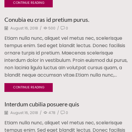
CONTINUE READING
Conubia eu cras id pretium purus.
August 16, 2018
/
500
/
0
Etiam nulla nunc, aliquet vel metus nec, scelerisque
tempus enim. Sed eget blandit lectus. Donec facilisis
ornare turpis id pretium. Maecenas scelerisque
interdum dolor in vestibulum. Proin euismod dui purus,
non lacinia ligula luctus aIn volutpat cursus quam, a
blandit neque accumsan vitae.Etiam nulla nunc,...
CONTINUE READING
Interdum cubilia posuere quis
August 16, 2018
/
478
/
0
Etiam nulla nunc, aliquet vel metus nec, scelerisque
tempus enim. Sed eget blandit lectus. Donec facilisis