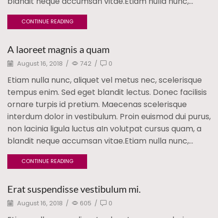
blandit neque accumsan vitae.Etiam nulla nunc,...
CONTINUE READING
A laoreet magnis a quam
August 16, 2018
/
742
/
0
Etiam nulla nunc, aliquet vel metus nec, scelerisque
tempus enim. Sed eget blandit lectus. Donec facilisis
ornare turpis id pretium. Maecenas scelerisque
interdum dolor in vestibulum. Proin euismod dui purus,
non lacinia ligula luctus aIn volutpat cursus quam, a
blandit neque accumsan vitae.Etiam nulla nunc,...
CONTINUE READING
Erat suspendisse vestibulum mi.
August 16, 2018
/
605
/
0