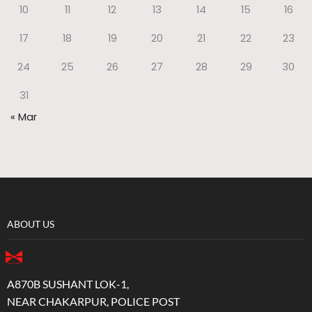
10
11
12
13
14
15
16
17
18
19
20
21
22
23
24
25
26
27
28
29
30
31
« Mar
ABOUT US
A870B SUSHANT LOK-1,
NEAR CHAKARPUR, POLICE POST