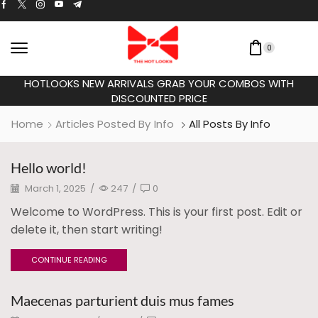
0
TH
HOTLOOKS NEW ARRIVALS GRAB YOUR COMBOS 
DISCOUNTED PRICE
Home
Articles Posted By
Info
All Posts By Info
Hello world!
March 1, 2025
/
247
/
0
Welcome to WordPress. This is your first post. Edit or
delete it, then start writing!
CONTINUE READING
Maecenas parturient duis mus fames