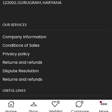
122002, GURUGRAM, HARYANA
OUR SERVICES
Company Information
Conditions of Sales
Privacy policy
Returns and refunds
Dispute Resolution
Returns and refunds
USEFUL LINKS
0
0
Fast Shipping
Home
Shop
Wishlist
Compare
More